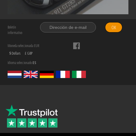
OK
Boletín
informativo
Moneda seleccionada EUR
$ Dollars
£ GBP
Idioma seleccionado
ES