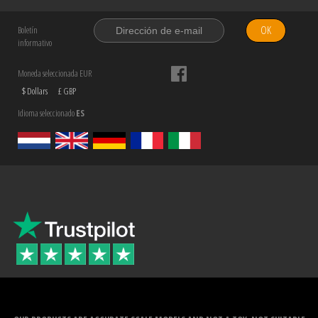
OK
Boletín
informativo
Moneda seleccionada EUR
$ Dollars
£ GBP
Idioma seleccionado
ES