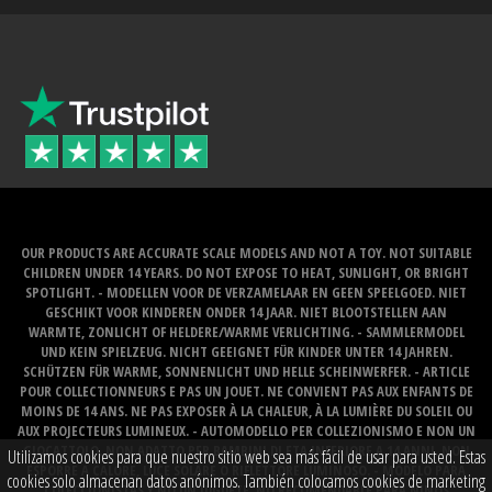
OUR PRODUCTS ARE ACCURATE SCALE MODELS AND NOT A TOY. NOT SUITABLE
CHILDREN UNDER 14 YEARS. DO NOT EXPOSE TO HEAT, SUNLIGHT, OR BRIGHT
SPOTLIGHT. - MODELLEN VOOR DE VERZAMELAAR EN GEEN SPEELGOED. NIET
GESCHIKT VOOR KINDEREN ONDER 14 JAAR. NIET BLOOTSTELLEN AAN
WARMTE, ZONLICHT OF HELDERE/WARME VERLICHTING. - SAMMLERMODEL
UND KEIN SPIELZEUG. NICHT GEEIGNET FÜR KINDER UNTER 14 JAHREN.
SCHÜTZEN FÜR WARME, SONNENLICHT UND HELLE SCHEINWERFER. - ARTICLE
POUR COLLECTIONNEURS E PAS UN JOUET. NE CONVIENT PAS AUX ENFANTS DE
MOINS DE 14 ANS. NE PAS EXPOSER À LA CHALEUR, À LA LUMIÈRE DU SOLEIL OU
AUX PROJECTEURS LUMINEUX. - AUTOMODELLO PER COLLEZIONISMO E NON UN
GIOCATTOLO. NON ADATTO PER BAMBINI DI ETA INFERIORE A 14 ANNI. NON
Utilizamos cookies para que nuestro sitio web sea más fácil de usar para usted. Estas
ESPORRE A CALORE, LUCE SOLARE O RIFLETTORE LUMINOSO. - MODELO PARA
cookies solo almacenan datos anónimos. También colocamos cookies de marketing
COLECCIONISTAS Y NO UN JUGUETE. NO RECOMENDABLE PARA NINOS