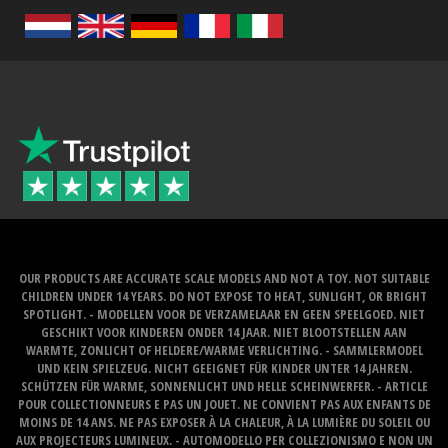
OUR PRODUCTS ARE ACCURATE SCALE MODELS AND NOT A TOY. NOT SUITABLE
CHILDREN UNDER 14 YEARS. DO NOT EXPOSE TO HEAT, SUNLIGHT, OR BRIGHT
SPOTLIGHT. - MODELLEN VOOR DE VERZAMELAAR EN GEEN SPEELGOED. NIET
GESCHIKT VOOR KINDEREN ONDER 14 JAAR. NIET BLOOTSTELLEN AAN
WARMTE, ZONLICHT OF HELDERE/WARME VERLICHTING. - SAMMLERMODEL
UND KEIN SPIELZEUG. NICHT GEEIGNET FÜR KINDER UNTER 14 JAHREN.
SCHÜTZEN FÜR WARME, SONNENLICHT UND HELLE SCHEINWERFER. - ARTICLE
POUR COLLECTIONNEURS E PAS UN JOUET. NE CONVIENT PAS AUX ENFANTS DE
MOINS DE 14 ANS. NE PAS EXPOSER À LA CHALEUR, À LA LUMIÈRE DU SOLEIL OU
AUX PROJECTEURS LUMINEUX. - AUTOMODELLO PER COLLEZIONISMO E NON UN