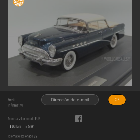
OK
Boletín
informativo
Moneda seleccionada EUR
$ Dollars
£ GBP
Idioma seleccionado
ES