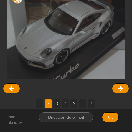
1
2
3
4
5
6
7
OK
Boletín
informativo