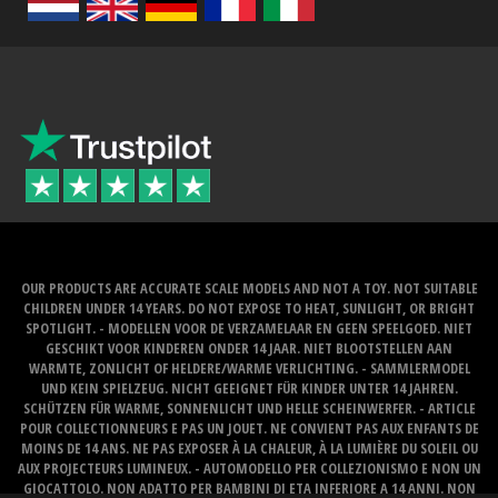
OUR PRODUCTS ARE ACCURATE SCALE MODELS AND NOT A TOY. NOT SUITABLE
CHILDREN UNDER 14 YEARS. DO NOT EXPOSE TO HEAT, SUNLIGHT, OR BRIGHT
SPOTLIGHT. - MODELLEN VOOR DE VERZAMELAAR EN GEEN SPEELGOED. NIET
GESCHIKT VOOR KINDEREN ONDER 14 JAAR. NIET BLOOTSTELLEN AAN
WARMTE, ZONLICHT OF HELDERE/WARME VERLICHTING. - SAMMLERMODEL
UND KEIN SPIELZEUG. NICHT GEEIGNET FÜR KINDER UNTER 14 JAHREN.
SCHÜTZEN FÜR WARME, SONNENLICHT UND HELLE SCHEINWERFER. - ARTICLE
POUR COLLECTIONNEURS E PAS UN JOUET. NE CONVIENT PAS AUX ENFANTS DE
MOINS DE 14 ANS. NE PAS EXPOSER À LA CHALEUR, À LA LUMIÈRE DU SOLEIL OU
AUX PROJECTEURS LUMINEUX. - AUTOMODELLO PER COLLEZIONISMO E NON UN
GIOCATTOLO. NON ADATTO PER BAMBINI DI ETA INFERIORE A 14 ANNI. NON