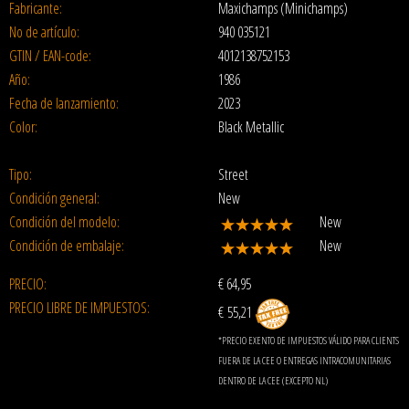
Fabricante:
Maxichamps (Minichamps)
No de artículo:
940 035121
GTIN / EAN-code:
4012138752153
Año:
1986
Fecha de lanzamiento:
2023
Color:
Black Metallic
Tipo:
Street
Condición general:
New
Condición del modelo:
New
Condición de embalaje:
New
PRECIO:
€
64,95
PRECIO LIBRE DE IMPUESTOS:
€ 55,21
*PRECIO EXENTO DE IMPUESTOS VÁLIDO PARA CLIENTS
FUERA DE LA CEE O ENTREGAS INTRACOMUNITARIAS
DENTRO DE LA CEE (EXCEPTO NL)