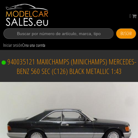
0
BUSCAR
Iniciar sesión
Crea una cuenta
940035121 MAXICHAMPS (MINICHAMPS) MERCEDES-
BENZ 560 SEC (C126) BLACK METALLIC 1:43