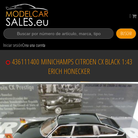
0
BUSCAR
Iniciar sesión
Crea una cuenta
436111400 MINICHAMPS CITROEN CX BLACK 1:43
ERICH HONECKER
Vendido