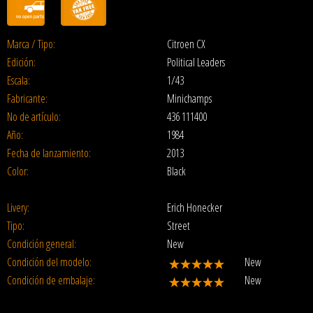
Marca / Tipo:
Citroen CX
Edición:
Political Leaders
Escala:
1/43
Fabricante:
Minichamps
No de artículo:
436 111400
Año:
1984
Fecha de lanzamiento:
2013
Color:
Black
Livery:
Erich Honecker
Tipo:
Street
Condición general:
New
Condición del modelo:
New
Condición de embalaje:
New