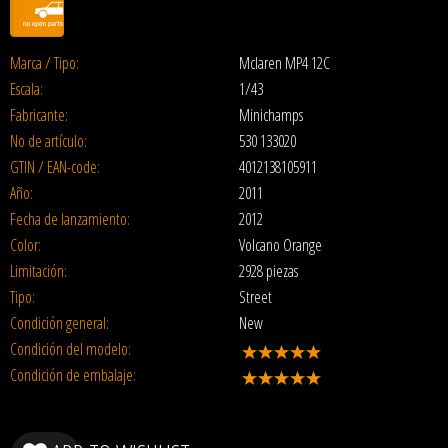
Marca / Tipo:
Mclaren MP4 12C
Escala:
1/43
Fabricante:
Minichamps
No de artículo:
530 133020
GTIN / EAN-code:
4012138105911
Año:
2011
Fecha de lanzamiento:
2012
Color:
Volcano Orange
Limitación:
2928 piezas
Tipo:
Street
Condición general:
New
Condición del modelo:
Condición de embalaje: