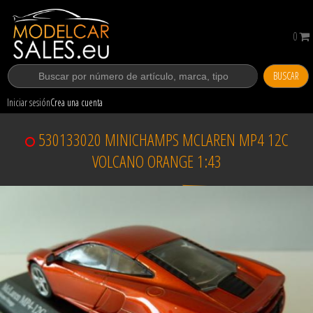
0
BUSCAR
Iniciar sesión
Crea una cuenta
530133020 MINICHAMPS MCLAREN MP4 12C
VOLCANO ORANGE 1:43
Vendido