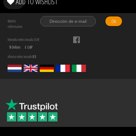
ADD TO WISHLIST
OK
Boletín
informativo
Moneda seleccionada EUR
$ Dollars
£ GBP
Idioma seleccionado
ES