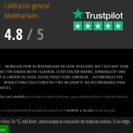
Calificación general
ModelcarSales
4.8
/
5
T. - MODELLEN VOOR DE VERZAMELAAR EN GEEN SPEELGOED. NIET GESCHIKT VOOR
GNET FÜR KINDER UNTER 14 JAHREN. SCHÜTZEN FÜR WARME, SONNENLICHT UND
 À LA LUMIÈRE DU SOLEIL OU AUX PROJECTEURS LUMINEUX. - AUTOMODELLO PER
O. - MODELO PARA COLECCIONISTAS Y NO UN JUGUETE. NO RECOMENDABLE PARA
LANTES.
Die cast models
que no caben en nuestras colecciones, o que ya tenemos se ofrecen a otros coleccionistas a
ste una buena posibilidad de que podamos ayudarlo con el
modelo a escala
que está buscando.
ea. En 'Sí, está bien', usted acepta la colocación de todas las cookies. Si no elige,
bien
Website created by
BOMS creative web works