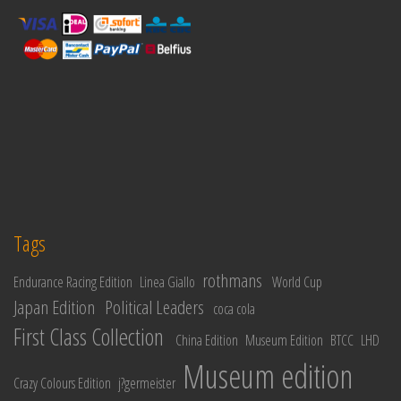
Tags
rothmans
Endurance Racing Edition
Linea Giallo
World Cup
Japan Edition
Political Leaders
coca cola
First Class Collection
China Edition
Museum Edition
BTCC
LHD
Museum edition
Crazy Colours Edition
j?germeister