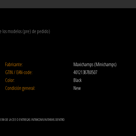
de los modelos (pre) de pedido)
Fabricante:
Maxichamps (Minichamps)
GTIN / EAN-code:
4012138780507
Color:
Black
Condición general:
New
UERA DE LA CEE O ENTREGAS INTRACOMUNITARIAS DENTRO