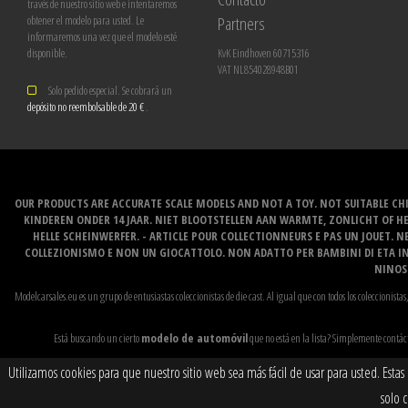
través de nuestro sitio web e intentaremos
Partners
obtener el modelo para usted. Le
informaremos una vez que el modelo esté
disponible.
KvK Eindhoven 60715316
VAT NL854028948B01
Solo pedido especial. Se cobrará un
depósito no reembolsable de 20 €
.
OUR PRODUCTS ARE ACCURATE SCALE MODELS AND NOT A TOY. NOT SUITABLE CHI
KINDEREN ONDER 14 JAAR. NIET BLOOTSTELLEN AAN WARMTE, ZONLICHT OF H
HELLE SCHEINWERFER. - ARTICLE POUR COLLECTIONNEURS E PAS UN JOUET. NE
COLLEZIONISMO E NON UN GIOCATTOLO. NON ADATTO PER BAMBINI DI ETA INF
NINOS 
Modelcarsales.eu es un grupo de entusiastas coleccionistas de die cast. Al igual que con todos los coleccioni
Está buscando un cierto
modelo de automóvil
que no está en la lista? Simplemente contáct
Utilizamos cookies para que nuestro sitio web sea más fácil de usar para usted. Esta
solo 