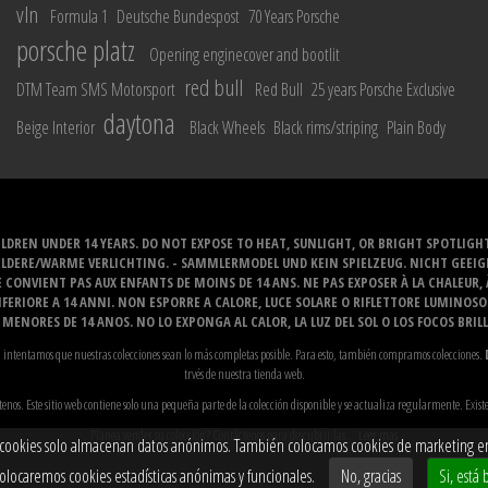
vln
Formula 1
Deutsche Bundespost
70 Years Porsche
porsche platz
Opening enginecover and bootlit
red bull
DTM Team SMS Motorsport
Red Bull
25 years Porsche Exclusive
daytona
Beige Interior
Black Wheels
Black rims/striping
Plain Body
LDREN UNDER 14 YEARS. DO NOT EXPOSE TO HEAT, SUNLIGHT, OR BRIGHT SPOTLIGH
ELDERE/WARME VERLICHTING. - SAMMLERMODEL UND KEIN SPIELZEUG. NICHT GEEI
 CONVIENT PAS AUX ENFANTS DE MOINS DE 14 ANS. NE PAS EXPOSER À LA CHALEUR,
ERIORE A 14 ANNI. NON ESPORRE A CALORE, LUCE SOLARE O RIFLETTORE LUMINOS
MENORES DE 14 ANOS. NO LO EXPONGA AL CALOR, LA LUZ DEL SOL O LOS FOCOS BRIL
stas, intentamos que nuestras colecciones sean lo más completas posible. Para esto, también compramos colecciones.
trvés de nuestra tienda web.
enos. Este sitio web contiene solo una pequeña parte de la colección disponible y se actualiza regularmente. Exi
Planea vender su colección? Contáctenos para descubrir las...
Leer mas
s cookies solo almacenan datos anónimos. También colocamos cookies de marketing en lín
colocaremos cookies estadísticas anónimas y funcionales.
No, gracias
Si, está 