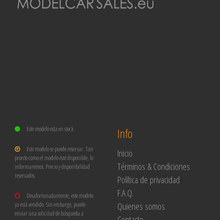
Este modelo esta en stock.
Info
Este modelo se puede reservar. Tan
Inicio
pronto como el modelo esté disponible, le
Términos & Condiciones
informaremos. Precio y disponibilidad
reservados.
Política de privacidad
F.A.Q.
Desafortunadamente, este modelo
Quienes somos
ya está vendido. Sin embargo, puede
enviar una solicitud de búsqueda a
Contacto