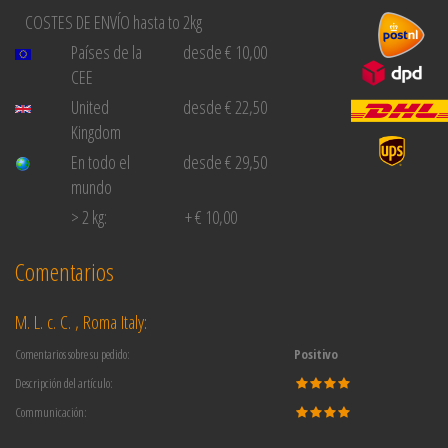
COSTES DE ENVÍO hasta to 2kg
Países de la
desde € 10,00
CEE
United
desde € 22,50
Kingdom
En todo el
desde € 29,50
mundo
> 2 kg:
+ € 10,00
Comentarios
M. L. c. C. , Roma Italy:
Comentarios sobre su pedido:
Positivo
Descripción del artículo:
Communicación: