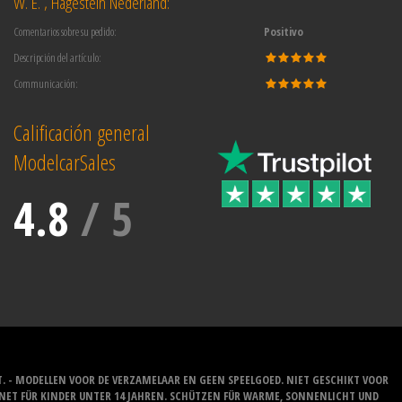
W. E. , Hagestein Nederland:
Comentarios sobre su pedido:
Positivo
Descripción del artículo:
Communicación:
Calificación general
ModelcarSales
4.8
/
5
T. - MODELLEN VOOR DE VERZAMELAAR EN GEEN SPEELGOED. NIET GESCHIKT VOOR
GNET FÜR KINDER UNTER 14 JAHREN. SCHÜTZEN FÜR WARME, SONNENLICHT UND