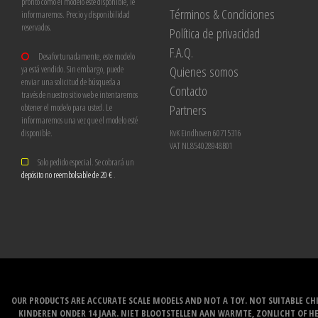
pronto como el modelo esté disponible, le
Términos & Condiciones
informaremos. Precio y disponibilidad
reservados.
Política de privacidad
F.A.Q.
Desafortunadamente, este modelo
Quienes somos
ya está vendido. Sin embargo, puede
enviar una solicitud de búsqueda a
Contacto
través de nuestro sitio web e intentaremos
Partners
obtener el modelo para usted. Le
informaremos una vez que el modelo esté
disponible.
KvK Eindhoven 60715316
VAT NL854028948B01
Solo pedido especial. Se cobrará un
depósito no reembolsable de 20 €
.
OUR PRODUCTS ARE ACCURATE SCALE MODELS AND NOT A TOY. NOT SUITABLE CHI
KINDEREN ONDER 14 JAAR. NIET BLOOTSTELLEN AAN WARMTE, ZONLICHT OF H