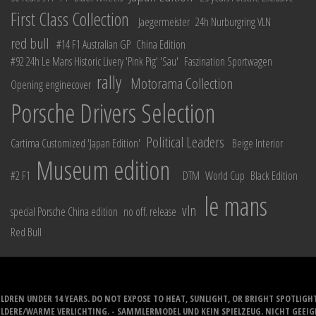
First Class Collection
Jaegermeister
24h Nurburgring VLN
red bull
#14 F1 Australian GP
China Edition
#92 24h Le Mans Historic Livery 'Pink Pig' 'Sau'
Faszination Sportwagen
rally
Motorama Collection
Opening enginecover
Porsche Drivers Selection
Political Leaders
Cartima Customized 'Japan Edition'
Beige Interior
Museum edition
#2 F1
DTM
World Cup
Black Edition
le mans
vln
special Porsche China edition
no off. release
Red Bull
LDREN UNDER 14 YEARS. DO NOT EXPOSE TO HEAT, SUNLIGHT, OR BRIGHT SPOTLIGH
ELDERE/WARME VERLICHTING. - SAMMLERMODEL UND KEIN SPIELZEUG. NICHT GEEI