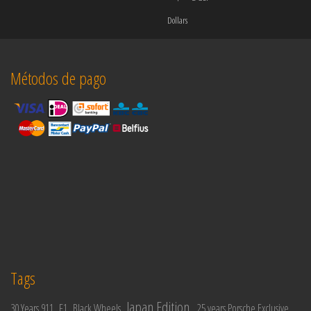
Dollars
Métodos de pago
Tags
Japan Edition
30 Years 911
F1
Black Wheels
25 years Porsche Exclusive