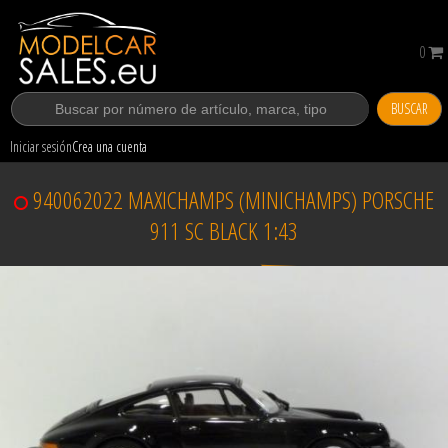
0
BUSCAR
Iniciar sesión
Crea una cuenta
940062022 MAXICHAMPS (MINICHAMPS) PORSCHE
911 SC BLACK 1:43
Vendido