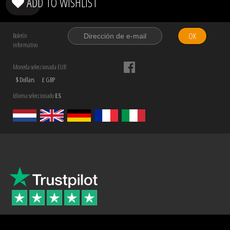
ADD TO WISHLIST
OK
Boletín
informativo
Moneda seleccionada EUR
$ Dollars
£ GBP
Idioma seleccionado
ES