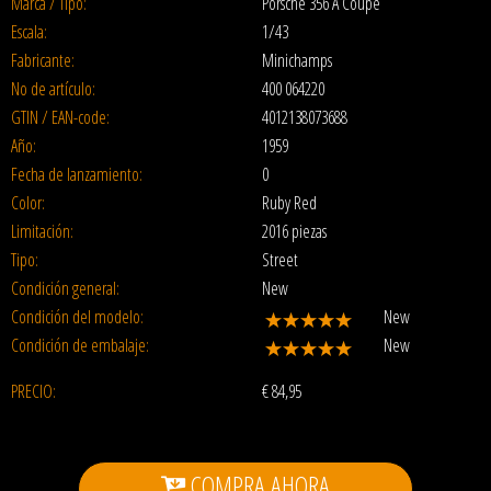
Marca / Tipo:
Porsche 356 A Coupe
Escala:
1/43
Fabricante:
Minichamps
No de artículo:
400 064220
GTIN / EAN-code:
4012138073688
Año:
1959
Fecha de lanzamiento:
0
Color:
Ruby Red
Limitación:
2016 piezas
Tipo:
Street
Condición general:
New
Condición del modelo:
New
Condición de embalaje:
New
PRECIO:
€
84,95
COMPRA AHORA