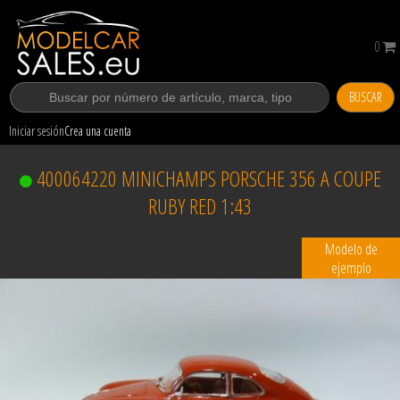
0
BUSCAR
Iniciar sesión
Crea una cuenta
400064220 MINICHAMPS PORSCHE 356 A COUPE
RUBY RED 1:43
Modelo de
ejemplo