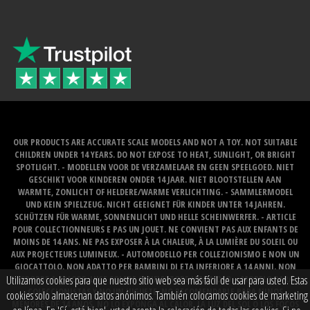
OUR PRODUCTS ARE ACCURATE SCALE MODELS AND NOT A TOY. NOT SUITABLE
CHILDREN UNDER 14 YEARS. DO NOT EXPOSE TO HEAT, SUNLIGHT, OR BRIGHT
SPOTLIGHT. - MODELLEN VOOR DE VERZAMELAAR EN GEEN SPEELGOED. NIET
GESCHIKT VOOR KINDEREN ONDER 14 JAAR. NIET BLOOTSTELLEN AAN
WARMTE, ZONLICHT OF HELDERE/WARME VERLICHTING. - SAMMLERMODEL
UND KEIN SPIELZEUG. NICHT GEEIGNET FÜR KINDER UNTER 14 JAHREN.
SCHÜTZEN FÜR WARME, SONNENLICHT UND HELLE SCHEINWERFER. - ARTICLE
POUR COLLECTIONNEURS E PAS UN JOUET. NE CONVIENT PAS AUX ENFANTS DE
MOINS DE 14 ANS. NE PAS EXPOSER À LA CHALEUR, À LA LUMIÈRE DU SOLEIL OU
AUX PROJECTEURS LUMINEUX. - AUTOMODELLO PER COLLEZIONISMO E NON UN
GIOCATTOLO. NON ADATTO PER BAMBINI DI ETA INFERIORE A 14 ANNI. NON
Utilizamos cookies para que nuestro sitio web sea más fácil de usar para usted. Estas
ESPORRE A CALORE, LUCE SOLARE O RIFLETTORE LUMINOSO. - MODELO PARA
COLECCIONISTAS Y NO UN JUGUETE. NO RECOMENDABLE PARA NINOS
cookies solo almacenan datos anónimos. También colocamos cookies de marketing
MENORES DE 14 ANOS. NO LO EXPONGA AL CALOR, LA LUZ DEL SOL O LOS FOCOS